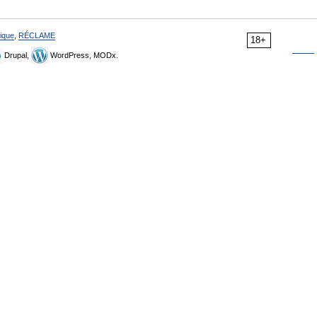
ique
,
RÉCLAME
18+
Drupal,
WordPress, MODx.