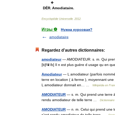
❖
DÉR
.
Amodiataire
.
Encyclopédie
Universelle
.
2012
.
Игры ⚽
Нужна курсовая?
amodiataire
Regardez d'autres dictionnaires:
amodiateur
— AMODIATEUR. s. m. Qui prend u
[b]f♛/b] Il n est plus guère d usage qu en 
Amodiateur
— L amodiateur (parfois nommé a
terre en location ( à ferme ), moyennant une 
L amodiateur donnait en… …
Wikipédia en Fran
AMODIATEUR
— s. m. Qui prend une terre à 
rendu amodiateur de telle terre …
Dictionnair
AMODIATEUR
— n. m. Celui qui prend une te
s’est rendu amodiateur de telle terre …
Dicti