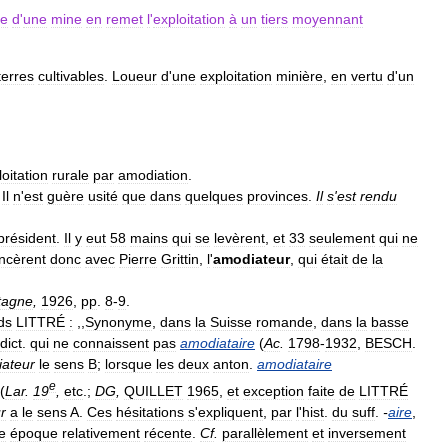
re
d
'
une
mine
en
remet
l
'
exploitation
à
un
tiers
moyennant
terres
cultivables
.
Loueur
d
'
une
exploitation
minière
,
en
vertu
d
'
un
oitation
rurale
par
amodiation
.
.
Il
n
'
est
guère
usité
que
dans
quelques
provinces
.
Il
s
'
est
rendu
président
.
Il
y
eut
58
mains
qui
se
levèrent
,
et
33
seulement
qui
ne
cèrent
donc
avec
Pierre
Grittin
,
l
'
amodiateur
,
qui
était
de
la
tagne
,
1926
,
pp
.
8
-
9
.
ds
LITTRÉ
:
,,
Synonyme
,
dans
la
Suisse
romande
,
dans
la
basse
dict
.
qui
ne
connaissent
pas
amodiataire
(
Ac
.
1798
-
1932
,
BESCH
.
ateur
le
sens
B
;
lorsque
les
deux
anton
.
amodiataire
e
(
Lar
.
19
,
etc
.;
DG
,
QUILLET
1965
,
et
exception
faite
de
LITTRÉ
r
a
le
sens
A
.
Ces
hésitations
s
'
expliquent
,
par
l
'
hist
.
du
suff
.
-
aire
,
e
époque
relativement
récente
.
Cf
.
parallèlement
et
inversement