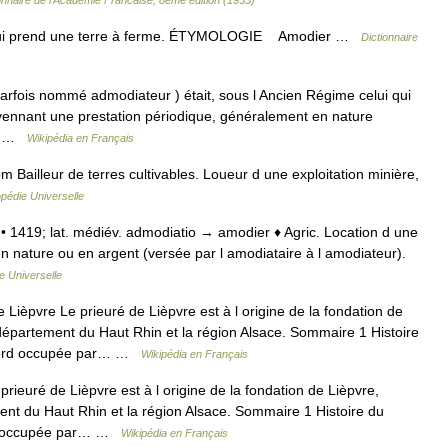
i qui prend une terre à ferme. ÉTYMOLOGIE Amodier …
Dictionnaire
rfois nommé admodiateur ) était, sous l Ancien Régime celui qui
oyennant une prestation périodique, généralement en nature
en… …
Wikipédia en Français
Bailleur de terres cultivables. Loueur d une exploitation minière,
pédie Universelle
. • 1419; lat. médiév. admodiatio → amodier ♦ Agric. Location d une
n nature ou en argent (versée par l amodiataire à l amodiateur).
e Universelle
Lièpvre Le prieuré de Lièpvre est à l origine de la fondation de
département du Haut Rhin et la région Alsace. Sommaire 1 Histoire
 abord occupée par… …
Wikipédia en Français
rieuré de Lièpvre est à l origine de la fondation de Lièpvre,
nt du Haut Rhin et la région Alsace. Sommaire 1 Histoire du
ord occupée par… …
Wikipédia en Français