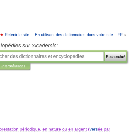
Retenir le site
En utilisant des dictionnaires dans votre site
FR
clopédies sur 'Academic'
Recherche!
interprétations
prestation
périodique
,
en
nature
ou
en
argent
(
vers
ée
par