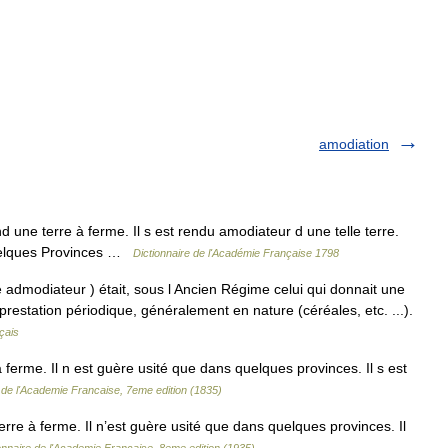
amodiation
ne terre à ferme. Il s est rendu amodiateur d une telle terre.
quelques Provinces …
Dictionnaire de l'Académie Française 1798
dmodiateur ) était, sous l Ancien Régime celui qui donnait une
prestation périodique, généralement en nature (céréales, etc. ...).
çais
ferme. Il n est guère usité que dans quelques provinces. Il s est
e de l'Academie Francaise, 7eme edition (1835)
rre à ferme. Il n’est guère usité que dans quelques provinces. Il
onnaire de l'Academie Francaise, 8eme edition (1935)