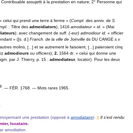
°
Contribuable
assujetti
à
la
prestation
en
nature
;
2
°
Personne
qui
«
celui
qui
prend
une
terre
à
ferme
» (
Compt
.
des
anniv
.
de
S
.
mpl
.
:
Tiltre
des
admoidiators
);
1416
amodiateur
«
id
.
» (
Mai
iateurs
);
avec
changement
de
suff
.
(-
eur
)
admodiour
id
.
«
officier
tendant
» ([
s
.
d
.]
Franch
.
de
la
ville
de
Joinville
ds
DU
CANGE
s
.
v
.
autres
molins
, [...]
et
se
autrement
le
faisoient
, [...]
paieroient
cinq
iz
admodiours
ou
officiers
);
2
.
1564
dr
. «
celui
qui
donne
une
ugm
.
par
J
.
Thierry
,
p
.
15
:
admodiateur
,
locator
).
Pour
les
deux
8
. —
FÉR
.
1768
. —
Mots
rares
1965
.
.
moyennant
une
prestation
(
opposé
à
amodiataire
).
||
Il
s
'
est
rendu
mier
,
locataire
.
ar
amodiation
.