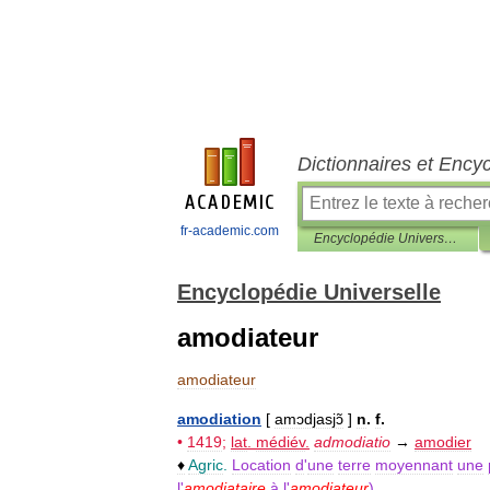
Dictionnaires et Ency
fr-academic.com
Encyclopédie Universelle
Encyclopédie Universelle
amodiateur
amodiateur
amodiation
[
amɔdjasjɔ̃
]
n
.
f
.
•
1419
;
lat
.
médiév
.
admodiatio
→
amodier
♦
Agric
.
Location
d
'
une
terre
moyennant
une
l
'
amodiataire
à
l
'
amodiateur
).