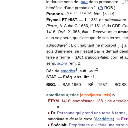
le
double
sens
de
-
aire
dans
prestataire
:
,,
1
bénéficie
d
'
une
prestation
.`` (
Pt
ROB
.).
Prononc
.
:
[
],
fém
. [-
].
Étymol
.
ET
HIST
. —
1
.
1381
dr
.
admoidiator
Pierre
,
A
.
Aube
G
1656
,
f
°
131
r
°
ds
GDF
.
Co
1416
,
Ord
.,
X
,
363
,
ibid
.
:
Receveurs
et
amod
d
'
un
seigneur
,
qui
s
'
occupe
de
ses
terres
,
in
2
admodiare
:
Lidit
habitant
ne
mooront
[...]
à
solz
d
'
amende
,
se
n
'
estoit
par
le
deffaut
desd
terre
à
ferme
» (
Dict
.
françois
-
latin
,
corr
.
et
a
sens
,
supra
rem
.
2
.
1
2
Dér
.
de
amodier
;
suff
.
-
eur
.
STAT
. —
Fréq
.
abs
.
litt
.
:
1
.
BBG
. —
BAR
1960
. —
BÉL
.
1957
. —
BOISS
.
amodiateur
,
trice
[
amɔdjatœʀ
,
tʀis
]
n
.
ÉTYM
.
1416
;
admoidiator
,
1381
;
de
amodier
❖
♦
Dr
.
Personne
qui
prend
une
terre
à
ferme
,
amodiateur
de
telle
terre
(
Académie
).
⇒
Fer
♦
Spécialt
.
Propriétaire
qui
cède
une
terre
p