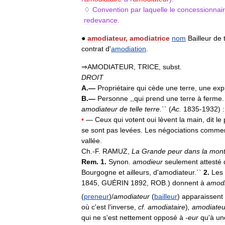
♢
Convention
par
laquelle
le
concessionnai
redevance
.
●
amodiateur
,
amodiatrice
nom
Bailleur
de
contrat
d
'
amodiation
.
⇒
AMODIATEUR
,
TRICE
,
subst
.
DROIT
A
.—
Propriétaire
qui
cède
une
terre
,
une
expl
B
.—
Personne
,,
qui
prend
une
terre
à
ferme
amodiateur
de
telle
terre
.
`` (
Ac
.
1835
-
1932
)
:
•
—
Ceux
qui
votent
oui
lèvent
la
main
,
dit
le
se
sont
pas
levées
.
Les
négociations
commen
vallée
.
Ch
.-
F
.
RAMUZ
,
La
Grande
peur
dans
la
mon
Rem
.
1
.
Synon
.
amodieur
seulement
attesté
Bourgogne
et
ailleurs
,
d
'
amodiateur
.``
2
.
Les
1845
,
GUÉRIN
1892
,
ROB
.)
donnent
à
amodi
(
preneur
)/
amodiateur
(
bailleur
)
apparaissent
où
c
'
est
l
'
inverse
,
cf
.
amodiataire
)
,
amodiateu
qui
ne
s
'
est
nettement
opposé
à
-
eur
qu
'
à
un