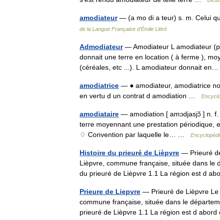
amodiateur
— (a mo di a teur) s. m. Celu
de la Langue Française d'Émile Littré
Admodiateur
— Amodiateur L amodiateur (pa
donnait une terre en location ( à ferme ), m
(céréales, etc ...). L amodiateur donnait 
amodiatrice
— ● amodiateur, amodiatrice nom 
en vertu d un contrat d amodiation …
Encyclo
amodiataire
— amodiation [ amɔdjasjɔ̃ ] n. f
terre moyennant une prestation périodique, e
♢ Convention par laquelle le… …
Encyclopédi
Histoire du prieuré de Lièpvre
— Prieuré de 
Lièpvre, commune française, située dans le 
du prieuré de Lièpvre 1.1 La région est d
Prieure de Liepvre
— Prieuré de Lièpvre Le p
commune française, située dans le départeme
prieuré de Lièpvre 1.1 La région est d ab